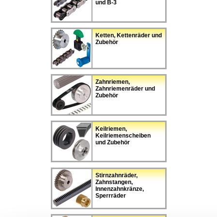
und B-3
Ketten, Kettenräder und
Zubehör
Zahnriemen,
Zahnriemenräder und
Zubehör
Keilriemen,
Keilriemenscheiben
und Zubehör
Stirnzahnräder,
Zahnstangen,
Innenzahnkränze,
Sperrräder