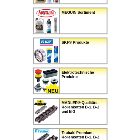
MEGUIN Sortiment
SKF® Produkte
Elektrotechnische
Produkte
MÄDLER® Qualitäts-
Rollenketten B-1, B-2
und B-3
Tsubaki Premium-
Rollenketten B-1, B-2