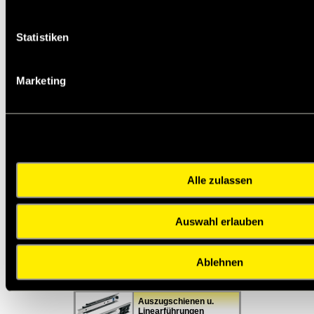
Freiläufe,
Statistiken
Rücklaufsperren,
Überholkupplungen
Marketing
Trapezgewinde- und
Kugelgewindetriebe
Keilwellen und Naben,
Zahnwellen und Naben
Alle zulassen
Auswahl erlauben
Lineartechnik,
Kugelbuchsen,
Präzisionsführungen
Ablehnen
Auszugschienen u.
Linearführungen