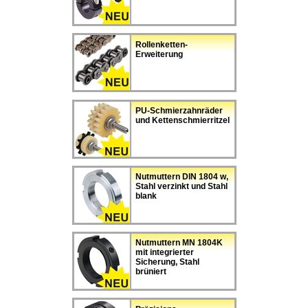
Rollenketten-
Erweiterung
PU-Schmierzahnräder
und Kettenschmierritzel
Nutmuttern DIN 1804 w,
Stahl verzinkt und Stahl
blank
Nutmuttern MN 1804K
mit integrierter
Sicherung, Stahl
brüniert