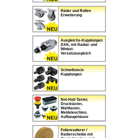
Räder und Rollen
Erweiterung
Ausgleichs-Kupplungen
DAK, mit Radial- und
Winkel-
Versatzausgleich
Schnellsteck-
Kupplungen
Not-Halt-Taster,
Drucktaster,
Wahltaster,
Meldeleuchten,
Aufbaugehäuse
Folienradierer /
Radierscheibe mit