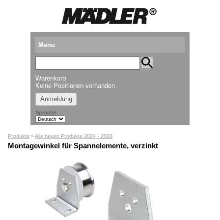
Menu
Produkte
Warenkorb
Standorte
Keine Positionen vorhanden
Anmeldung
Downloads
Sprache
Kataloganforderung
Produkte
>
Alle neuen Produkte 2024 - 2026
Messetermine
Montagewinkel für Spannelemente, verzinkt
Presse
Newsletter
► Videos