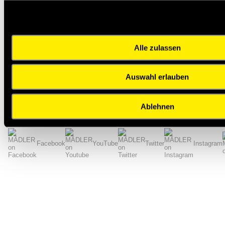
14080211
14080311
14080411
Alle zulassen
14080412
Auswahl erlauben
zur Gruppe
Ablehnen
Impressum
AGB
Hilfe
Datenschutzerklärung
Index
Facebook
YouTube
Twitter
Instagram