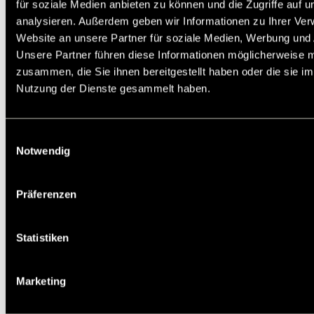
für soziale Medien anbieten zu können und die Zugriffe auf 
Montage eines Spannelements oder
analysieren. Außerdem geben wir Informationen zu Ihrer Ve
Kettenspannrads / Umlenkrads an einer
Maschine. Die Bohrung A dient zur Befestigung
Website an unsere Partner für soziale Medien, Werbung und 
mit der zentralen Schraube des Spannelements.
Unsere Partner führen diese Informationen möglicherweise m
Die Montage kann wahlweise an der Vorderseite
oder Rückseite des Winkels erfolgen. Die beiden
zusammen, die Sie ihnen bereitgestellt haben oder die sie i
Bohrungen B können bei einer anderweitigen
Nutzung der Dienste gesammelt haben.
Verwendung des Winkels genutzt werden.
Service:
Katalogseite
Einwilligungsauswahl
Die angebotenen CAD-Daten, Abbildungen und
technischen Zeichnungen werden mit größtmöglicher
Notwendig
Sorgfalt erstellt.
Dennoch kann keine Gewährleistung für die
Fehlerfreiheit und Genauigkeit dieser Daten
Präferenzen
übernommen werden.
(
freibleibend aus Lagervorrat /
kurzfristig
lieferbar /
Lieferzeit nach Vereinbarung. Bitte
Statistiken
fragen Sie nach. )
Artikel
Menge
14080011
Marketing
14080111