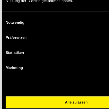
Nutzung der Dienste gesammelt haben.
220/240 V a.c. (50/60 Hz) 6/5 VA -> Spannung
220/240 V 50/60Hz Anzugs-/Halteleistung 6/5,0
VA
Einwilligungsauswahl
CAD
Notwendig
CAD Modelle erhalten Sie über diesen Link auf
dem Partcommunity von Norgren, bitte dort nach
der Herstellernummer suchen.
Link zur Partcommunity Norgren
Präferenzen
Service:
Katalogseite
Statistiken
Die angebotenen CAD-Daten, Abbildungen und
technischen Zeichnungen werden mit
größtmöglicher Sorgfalt erstellt.
Dennoch kann keine Gewährleistung für die
Marketing
Fehlerfreiheit und Genauigkeit dieser Daten
übernommen werden.
Auf Lager: kurzfristig Lieferbar
Artikelnr.: 903015-20478
Alle zulassen
Staffelpreis in EUR pro STK: