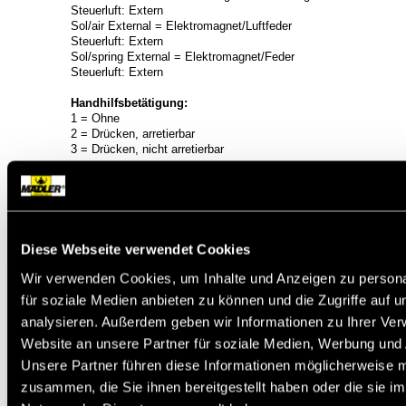
Steuerluft: Extern
Sol/air External = Elektromagnet/Luftfeder
Steuerluft: Extern
Sol/spring External = Elektromagnet/Feder
Steuerluft: Extern
Handhilfsbetätigung:
1 = Ohne
2 = Drücken, arretierbar
3 = Drücken, nicht arretierbar
Steckerbild:
J= 22mm, Industriestandard
L=22mm, DIN EN 175301-803 (DIN43650), Form
B
Diese Webseite verwendet Cookies
Spannungskennziffern:
12 V d.c. 2W -> Spannung 12 V DC
Wir verwenden Cookies, um Inhalte und Anzeigen zu persona
Anzugs-/Halteleistung 2W
für soziale Medien anbieten zu können und die Zugriffe auf 
24 V d.c. 2W-> Spannung 24 V DC
Anzugs-/Halteleistung 2W
analysieren. Außerdem geben wir Informationen zu Ihrer Ve
24 V a.c. (50/60 Hz) 4/2,5 VA -> Spannung 24 V
Website an unsere Partner für soziale Medien, Werbung und 
50/60Hz Anzugs-/Halteleistung 4/2,5 VA
Unsere Partner führen diese Informationen möglicherweise m
110/120 V a.c. (50/60 Hz) 4/2,5 VA -> Spannung
110/120 V 50/60Hz Anzugs-/Halteleistung 4/2,5
zusammen, die Sie ihnen bereitgestellt haben oder die sie i
VA