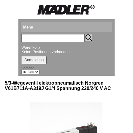
Menu
Produkte
Warenkorb
Standorte
Keine Positionen vorhanden
Anmeldung
Downloads
Sprache
Kataloganforderung
5/3-Wegeventil elektropneumatisch Norgren
Messetermine
V61B711A-A319J G1/4 Spannung 220/240 V AC
Presse
Newsletter
► Videos