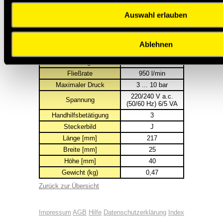
1
5
10
221,49
199,34
182,73
Auswahl erlauben
Hersteller-Nummer
V61B711A-A319J
Funktion
COE
Ablehnen
Betätigung/Rückstellung
Sol/Sol Internal
Anschlussgröße
G1/4
Fließrate
950 l/min
Maximaler Druck
3 ... 10 bar
220/240 V a.c.
Spannung
(50/60 Hz) 6/5 VA
Handhilfsbetätigung
3
Steckerbild
J
Länge [mm]
217
Breite [mm]
25
Höhe [mm]
40
Gewicht (kg)
0,47
Zurück zur Übersicht
Impressum
AGB
Hilfe
Datenschutzerklärung
Index