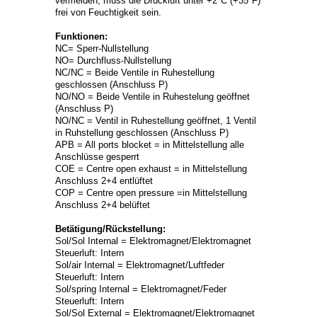
vermeiden, muss die Druckluft unter +2°C (+35°F)
frei von Feuchtigkeit sein.
Funktionen:
NC= Sperr-Nullstellung
NO= Durchfluss-Nullstellung
NC/NC = Beide Ventile in Ruhestellung
geschlossen (Anschluss P)
NO/NO = Beide Ventile in Ruhestelung geöffnet
(Anschluss P)
NO/NC = Ventil in Ruhestellung geöffnet, 1 Ventil
in Ruhstellung geschlossen (Anschluss P)
APB = All ports blocket = in Mittelstellung alle
Anschlüsse gesperrt
COE = Centre open exhaust = in Mittelstellung
Anschluss 2+4 entlüftet
COP = Centre open pressure =in Mittelstellung
Anschluss 2+4 belüftet
Betätigung/Rückstellung:
Sol/Sol Internal = Elektromagnet/Elektromagnet
Steuerluft: Intern
Sol/air Internal = Elektromagnet/Luftfeder
Steuerluft: Intern
Sol/spring Internal = Elektromagnet/Feder
Steuerluft: Intern
Sol/Sol External = Elektromagnet/Elektromagnet