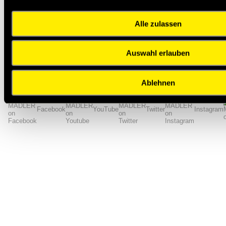
Zähnezahl
128
Riemenbreite [mm]
9
Alle zulassen
Gewicht [kg/m]
0,027
Zurück zur Übersicht
Auswahl erlauben
Impressum
AGB
Hilfe
Datenschutzerklärung
Index
Ablehnen
Facebook
YouTube
Twitter
Instagram