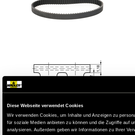
Diese Webseite verwendet Cookies
Wir verwenden Cookies, um Inhalte und Anzeigen zu persona
Werkstoff:
Chloropren (Neopren) mit Glasfaser-
für soziale Medien anbieten zu können und die Zugriffe auf 
Zugstrang. Laufseiten polyamidgewebe-
beschichtet.
analysieren. Außerdem geben wir Informationen zu Ihrer Ve
HTD (High Torque Drive)-Zahnriemen mit