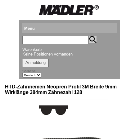
Menu
Produkte
Warenkorb
Standorte
Keine Positionen vorhanden
Anmeldung
Downloads
Sprache
Kataloganforderung
HTD-Zahnriemen Neopren Profil 3M Breite 9mm
Messetermine
Wirklänge 384mm Zähnezahl 128
Presse
Newsletter
► Videos